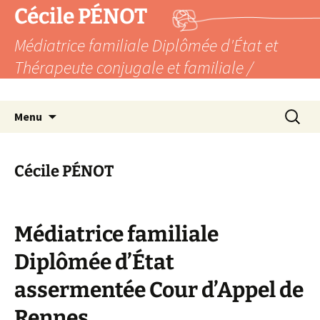
Cécile PÉNOT
Médiatrice familiale Diplômée d'État et
Thérapeute conjugale et familiale /
Formatrice
Aller
Recherc
Menu
au
contenu
Cécile PÉNOT
Médiatrice familiale
Diplômée d’État
assermentée Cour d’Appel de
Rennes