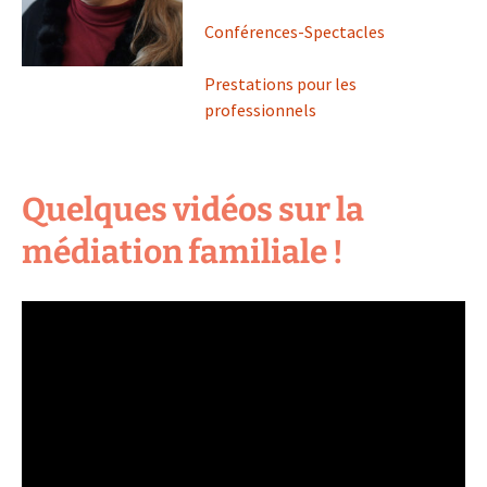
Conférences-Spectacles
Prestations pour les
professionnels
Quelques vidéos sur la
médiation familiale !