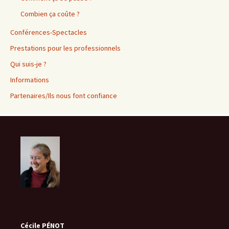
Combien ça coûte ?
Conférences-Spectacles
Prestations pour les professionnels
Qui suis-je ?
Informations
Partenaires/Ils nous font confiance
Cécile PÉNOT